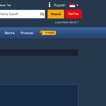
Rupiah
akan Tambahkan Whatsapp Resmi Kami Untuk Memudahkan Dan Mempercepat P
Daftar
Masuk
Lupa Kata Sandi ?
Berita
Promosi